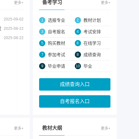
备考学习
更多+
更多+
应
机
用
应
2025-09-02
选报专业
教材计划
1
2
用
程
2025-08-22
自考报名
考试安排
3
4
2025-08-22
购买教材
在线学习
5
6
参加考试
成绩查询
7
8
毕业申请
毕业
9
10
成绩查询入口
自考报名入口
教材大纲
更多+
更多+