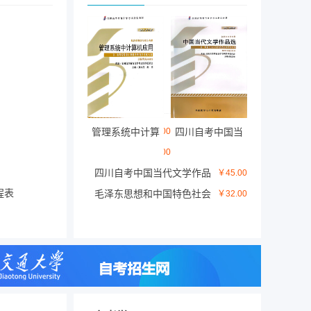
￥41.00
管理系统中计算
四川自考中国当
管
￥41.00
机应用
代文学作品选
四川自考中国当代文学作品
理
管
￥45.00
程表
选
毛泽东思想和中国特色社会
系
理
￥32.00
主义理论体系概论自学考试学习读本
统
系
中
统
计
中
算
计
机
算