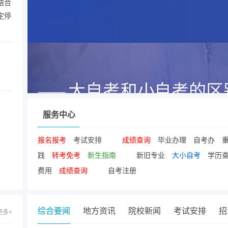
结合
定停
服务中心
报名报考
考试安排
成绩查询
毕业办理
自考办
践
转考免考
新生指南
新旧专业
大小自考
学历
费用
成绩查询
自考注册
综合要闻
地方资讯
院校新闻
考试安排
招
更多+