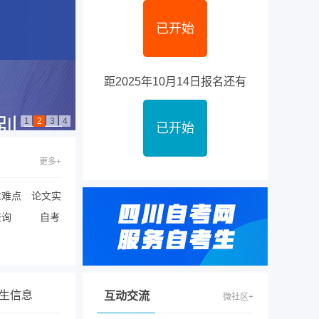
已开始
距2025年10月14日报名还有
1
2
3
4
已开始
更多+
重难点
论文实
查询
自考
生信息
互动交流
微社区+