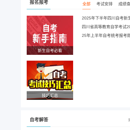
报名报考
计算机科学与技术H080901自考本科段专业课程表
全部
考试安排
成绩
英语H050201自考本科段专业课程表
2025年下半年四川自考新
小学教育H040107自考本科段专业课程表
四川省高等教育自学考试20
社会工作H030302自考本科段专业课程表
25年上半年自考统考报考
数字媒体艺术设计550103自考专科段专业课程表
工商企业管理530601自考专科段专业课程表
新生自考必看
技巧汇总
自考解答