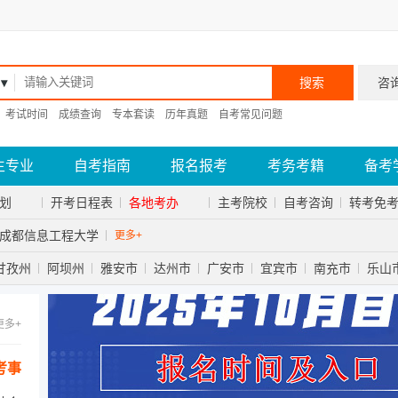
搜索
咨
考试时间
成绩查询
专本套读
历年真题
自考常见问题
生专业
自考指南
报名报考
考务考籍
备考
划
开考日程表
各地考办
主考院校
自考咨询
转考免
成都信息工程大学
更多+
甘孜州
阿坝州
雅安市
达州市
广安市
宜宾市
南充市
乐山
更多+
考事