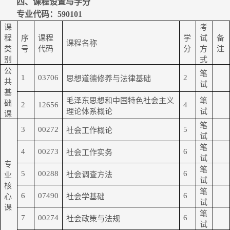
四、课程设置与学分
专业代码：
590101
课
考
程
序
课程
学
试
备
课程名称
类
号
代码
分
方
注
别
式
公
笔
1
03706
2
思想道德修养与法律基础
共
试
基
毛泽东思想和中国特色社会主义
笔
础
2
12656
4
理论体系概论
试
课
笔
3
00272
5
社会工作概论
试
笔
4
00273
6
社会工作实务
试
专
笔
5
00288
6
社会调查方法
业
试
核
笔
6
07490
6
心
社会学基础
试
课
笔
7
00274
6
社会政策与法规
试