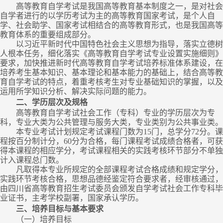
高等教育自学考试是我国高等教育基本制度之一，是对社会
自学者进行的以学历考试为主的高等教育国家考试，是个人自
学、社会助学、国家考试相结合的高等教育形式，也是我国高等
教育体系的重要组成部分。
以习近平新时代中国特色社会主义思想为指导，落实立德树
人根本任务，细化落实《高等教育自学考试专业设置实施细则》
要求，加快推进新时代高等教育自学考试培养标准体系建设，在
培养考生基本知识、基本理论和基本能力的基础上，结合高等教
育自学考试的特点，着重考核考生对专业基础知识的掌握，以及
运用所学知识分析、解决实际问题的能力。
二、学历层次及规格
高等教育自学考试社会工作（专科）专业的学历层次为专
科，专业大类为公共管理与服务大类，专业类别为公共事业类。
本专业考试计划规定考试课程门数为
15
门，总学分
72
分。课
程按百分制计分，
60
分为合格，每门课程考试成绩合格者，可获
得本课程的相应学分，考试课程相关的实践考核环节部分不单独
计入课程总门数。
凡取得本专业所规定的全部课程考试合格成绩和规定学分，
实践环节考核合格，思想品德经鉴定符合要求者，经审核通过，
由四川省高等教育招生考试委员会颁发自学考试社会工作专科毕
业证书，主考学校副署，国家承认学历。
三、培养目标与基本要求
（一）培养目标