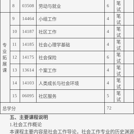
笔
8
03508
6
劳动与就业
试
笔
9
14464
4
小组工作
试
笔
10
14187
4
社区工作
试
笔
11
14185
4
社会心理学基础
专
试
业
笔
12
14175
6
拓
社会保险
试
展
笔
13
13614
4
课
个案工作
试
笔
14
14103
4
人类成长与社会环境
试
笔
15
06095
5
社区服务
试
72
总学分
五、主要课程说明
1.
社会工作概论
本课程主要内容是社会工作导论，社会工作专业的历史渊源