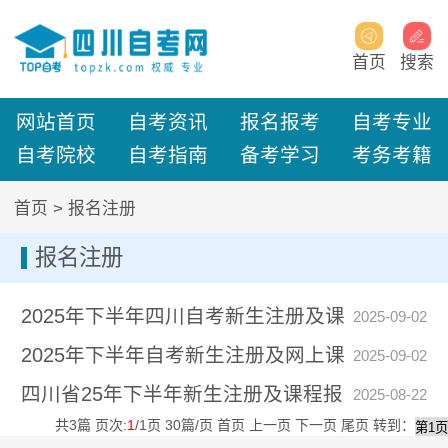
首页
搜索
网站首页
自考资讯
报名报考
自考专业
自考院校
自考指南
备考学习
考务考籍
首页
>
报名注册
报名注册
2025年下半年四川自考新生注册及课
2025-09-02
2025年下半年自考新生注册及网上课
程
2025-09-02
四川省25年下半年新生注册及课程报
程
2025-08-22
共
3
篇 页次:
1
/
1
页
30
篇/页
首页
上一页
下一页
尾页
转到：
考