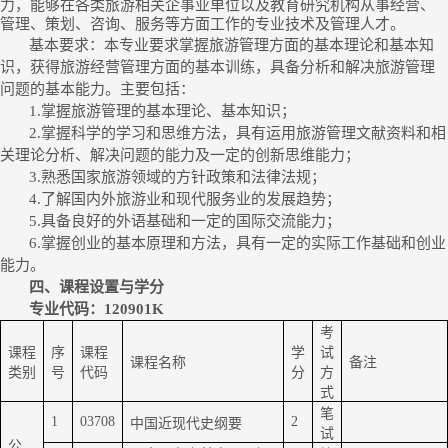
力，能够在各类旅游相关企事业单位以及教育研究机构从事经营、
管理、策划、咨询、服务等方面工作的专业技术及管理人才。
基本要求：本专业要求掌握旅游管理方面的基本理论和基本知
识，获得旅游经营管理方面的基本训练，具备分析和解决旅游管理
问题的基本能力。主要包括：
1.
掌握旅游管理的基本理论、基本知识；
2.
掌握科学的学习和思维方法，具有运用旅游管理文献资料和相
关理论分析、解决问题的能力及一定的创新思维能力；
3.
熟悉国家旅游领域的方针政策和法律法规；
4.
了解国内外旅游业和现代服务业的发展趋势；
5.
具备良好的外语基础和一定的国际交流能力；
6.
掌握创业的基本原理和方法，具有一定的实际工作基础和创业
能力。
四、课程设置与学分
专业代码：
120901K
考
课程
序
课程
学
试
课程名称
备注
类别
号
代码
分
方
式
笔
1
03708
2
中国近现代史纲要
试
公