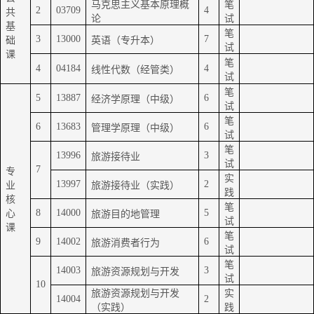
马克思主义基本原理概
笔
2
03709
4
共
论
试
基
笔
3
13000
7
础
英语（专升本）
试
课
笔
4
04184
4
线性代数（经管类）
试
笔
5
13887
6
经济学原理（中级）
试
笔
6
13683
6
管理学原理（中级）
试
笔
13996
3
旅游接待业
试
7
专
实
13997
2
业
旅游接待业（实践）
践
核
笔
8
14000
5
心
旅游目的地管理
试
课
笔
9
14002
6
旅游消费者行为
试
笔
14003
3
旅游资源规划与开发
试
10
旅游资源规划与开发
实
14004
2
（实践）
践