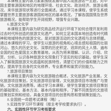
本课程主要内容为紧紧围绕发展中国入境旅游这一主题，对中
国主要客源国和地区的地理环境、社会文化、政治经济、旅游业概
况、来华旅游现状等进行全面阐述。通过学习本课程，使学生系统
掌握世界主要旅游客源国和地区的基本情况，了解各国国情及世界
旅游概况，能帮助学生开阔视野，增强专业兴趣。
6.
旅游文化学
本课程主要内容为研究商品经济运行环境下如何合理开发利用
过去时代所创造的旅游文化遗产，如何立足本国本地创造有时代精
神和地域特色的旅游文化，是对旅游活动的文化透视与总体把握。
通过本课程的学习，使学生以旅游的视角和心境去感知祖国的壮丽
河山、悠久的历史文化、深厚的历史积淀、迥异的风土人情、遍布
全国的红色爱国主义教育基地，从而为将来理解、认识、介绍、欣
赏、分析、认识各种旅游文化现象打下坚实的知识基础，使学生深
入了解我国旅游文化底蕴和民族特性，清楚它们的价值和魅力之所
在，提高学生自身的文化修养，专业素养和鉴赏识别能力。
7.
旅游项目策划
本课程主要内容为文化旅游融合概述，文化旅游产业发展，文
化旅游项目策划，文化旅游项目管理，文化旅游项目市场推广与营
销，文化旅游消费等。通过学习本课程，使学生掌握文旅项目策划
的基础理论、基本方法、基本内容和程序，了解不同类型的文旅项
目策划实例和经验，具备文旅项目的创意构思和营销策划能力。
8.
全国统一命题考试课程（略）
。
9.
实践性学习环节课程（按主考学校要求执行）
。
六、实践性环节学习考核要求