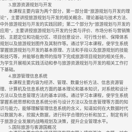
3.
旅游资源规划与开发
本课程主要内容为两个部分，第一部分是
“旅游规划与开发的理
论”，主要讲授旅游规划与开发的相关概念、理论基础与技术方法、
中外旅游规划与开发的实践回顾；第二个部分为“旅游规划与开发的
应用”，主要讲授旅游规划与开发的分类与评价、市场分析与营销策
划、主题定位和功能分区、项目创意设计、可行性分析、保障体系
规划以及旅游规划图件及其制作等。通过学习本课程，使学生系统
掌握旅游规划与开发的基本原理、方法和手段以及旅游规划的技能
和技巧等，并能够在教师的指导下完成旅游项目规划的相关任务，
为学生开展相关实践活动和参与旅游资源规划与开发的相关工作打
下基础。
4.
旅游管理信息系统
本课程主要内容为经济、管理、数量分析方法、信息资源管
理、计算机及信息系统方面的基本理论和基本知识，对系统和设计
方法以及信息管理方法的基本训练。通过学习本课程，使学生系统
掌握系统思想和信息系统分析与设计方法以及信息管理等方面的知
识与能力，能够理解管理信息系统的含义
，
知道如何在大数据时代
以数据为本
，
挖掘大数据
，
进行科学合理的分析和加工
，
制定有利
于旅游企业发展的战略规划及决策
，
提升企业管理水平。
5.
国际旅游与客源国概况