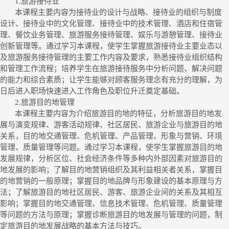
1.
旅游接待业
本课程主要内容为接待业的设计与战略、接待业的组织与制度
设计、接待业中的文化管理、接待业中的技术管理、酒店和住宿管
理、餐饮业务管理、旅游服务接待管理、娱乐与游憩管理、接待业
创新管理等。通过学习本课程，使学生掌握旅游接待业主要业态以
及旅游服务接待管理的主要工作内容及要求，熟悉接待业组织结构
和管理工作流程；培养学生在旅游接待服务中分析问题、解决问题
的能力和综合素质；让学生能够对顾客服务理念有充分的理解，为
日后进入职场快速进入工作角色及职位升迁奠定基础。
2.
旅游目的地管理
本课程主要内容为介绍旅游目的地的特征，分析旅游目的地发
展与演变规律、游客活动规律、社区居民、旅游企业与旅游目的地
关系，目的地交通管理、危机管理、产品管理、形象与营销、环境
管理、质量管理等问题。通过学习本课程，使学生掌握旅游目的地
发展规律，分析区位、社会经济条件等多种内外部因素对旅游目的
地发展的影响；了解目的地营销组织及其利益相关者关系，掌握目
的地营销的一般原理；掌握目的地品牌与形象建设的基本原理与方
法；了解旅游目的地社区居民、游客、旅游企业间的关系及其相互
影响；掌握目的地交通管理、信息技术管理、危机管理、质量管理
等问题的方法与原理；掌握诊断旅游目的地发展与管理的问题，制
定旅游目的地发展战略的基本方法与技巧。