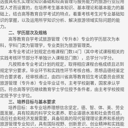
选拔具有扎实理论知识基础和较高管理与服务能力的旅游行业应用
型人才而设置的，在培养考生基本知识、基本理论和基本能力的基
础上，结合高等教育自学考试的特点，着重考核考生对专业基础知
识的掌握，以及运用所学知识分析、解决旅游领域实际问题的能
力
。
二、学历层次及规格
高等教育自学考试旅游管理（专升本）专业的学历层次为本
科，学科门类为管理学，专业类别为旅游管理类。
本专业考试计划规定合格课程门数
14
门（其中考试课程相关的
实践考核环节部分不单独计入课程总门数）
，
总学分
70
学分。
凡按照本专业考试计划的规定，取得相应课程合格成绩且达到
规定学分要求，毕业环节和实践性环节考核合格，思想品德经鉴定
符合要求者，经审核通过，由四川省高等教育招生
考试委员会
颁发
旅游管理（专升本）专业毕业证书，主考学校副署，国家承认学
历。符合高等学历继续教育学士学位授予条件者，由主考学校按规
定授予学士学位。
三、培养目标与基本要求
培养目标：本专业培养理想信念坚定，德、智、体、美、劳全
面发展，具有较高的科学文化素养、职业道德水准和社会责任感，
适应社会和经济发展需要，具备较高的现代管理理论素养和系统的
旅游管理专业知识，具有国际视野、创新意识、创业精神和实践能