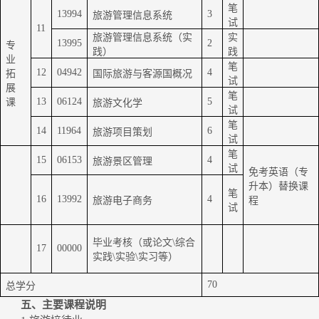
笔
13994
3
旅游管理信息系统
试
11
旅游管理信息系统（实
实
13995
2
专
践）
践
业
笔
12
04942
4
拓
国际旅游与客源国概况
试
展
笔
13
06124
5
课
旅游文化学
试
笔
14
11964
6
旅游项目策划
试
笔
15
06153
4
旅游景区管理
试
免
考
英语（
专
升本
）
替换课
笔
16
13992
4
旅游电子商务
程
试
毕业考核（或论文
\
综合
17
00000
实践
\
实验
\
实习等）
70
总学分
五、主要课程说明