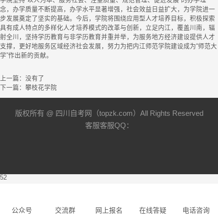
学院坚持“以人为本、服务社会、注重质量、规范管理、促进发展”的办学理
念，办学质量不断提高，办学水平显著增强，社会效益日益扩大，为学院进一
步发展奠定了坚实的基础。今后，学院将围绕应用型人才培养目标，积极探索
具有成人特点的多样化人才培养模式的改革与创新，立足内江，覆盖川南，辐
射全川，坚持学历教育与非学历教育并重并举，为服务地方经济建设提供人才
支撑，更好地服务区域经济社会发展，努力为把内江师范学院建设成为“师范大
学”作出新的贡献。
上一篇：没有了
下一篇：
攀枝花学院
版权所有 @ 四川自考网（topzk.com）All Rights Reserved
客服客服QQ：
52
公众号
交流群
网上报名
在线答疑
电话咨询