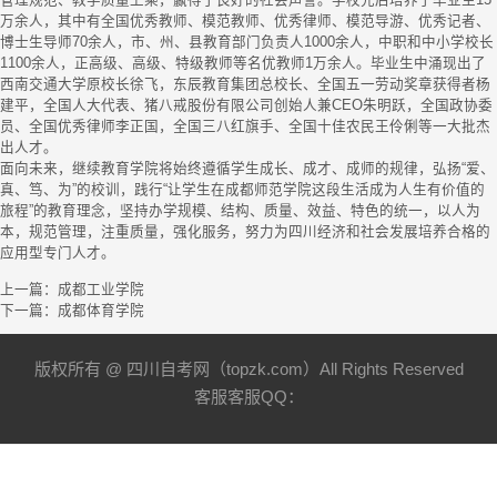
管理规范、教学质量上乘，赢得了良好的社会声誉。学校先后培养了毕业生15
万余人，其中有全国优秀教师、模范教师、优秀律师、模范导游、优秀记者、
博士生导师70余人，市、州、县教育部门负责人1000余人，中职和中小学校长
1100余人，正高级、高级、特级教师等名优教师1万余人。毕业生中涌现出了
西南交通大学原校长徐飞，东辰教育集团总校长、全国五一劳动奖章获得者杨
建平，全国人大代表、猪八戒股份有限公司创始人兼CEO朱明跃，全国政协委
员、全国优秀律师李正国，全国三八红旗手、全国十佳农民王伶俐等一大批杰
出人才。
面向未来，继续教育学院将始终遵循学生成长、成才、成师的规律，弘扬“爱、
真、笃、为”的校训，践行“让学生在成都师范学院这段生活成为人生有价值的
旅程”的教育理念，坚持办学规模、结构、质量、效益、特色的统一，以人为
本，规范管理，注重质量，强化服务，努力为四川经济和社会发展培养合格的
应用型专门人才。
上一篇：
成都工业学院
下一篇：
成都体育学院
版权所有 @ 四川自考网（topzk.com）All Rights Reserved
客服客服QQ：