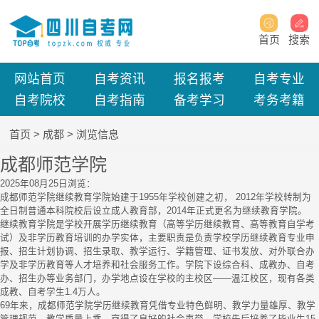
首页
搜索
网站首页
自考资讯
报名报考
自考专业
自考院校
自考指南
备考学习
考务考籍
首页
>
成都
> 浏览信息
成都师范学院
2025年08月25日
浏览：
成都师范学院继续教育学院始建于1955年学校创建之初， 2012年学校转制为
全日制普通本科院校后设立成人教育部，2014年正式更名为继续教育学院。
继续教育学院是学校开展学历继续教育（高等学历继续教育、高等教育自学考
试）及非学历教育培训的办学实体，主要职责是负责学校学历继续教育专业申
报、招生计划协调、招生录取、教学运行、学籍管理、证书发放、对外联合办
学及非学历教育等人才培养和社会服务工作。学院下设综合科、成教办、自考
办、招生办等业务部门，办学地点设在学校的主校区——温江校区，现有各类
成教、自考学生1.4万人。
69年来，成都师范学院学历继续教育凭借专业特色鲜明、教学力量雄厚、教学